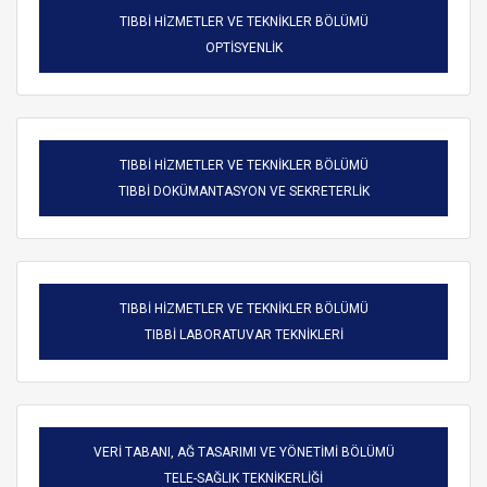
TIBBİ HİZMETLER VE TEKNİKLER BÖLÜMÜ
OPTİSYENLİK
TIBBİ HİZMETLER VE TEKNİKLER BÖLÜMÜ
TIBBİ DOKÜMANTASYON VE SEKRETERLİK
TIBBİ HİZMETLER VE TEKNİKLER BÖLÜMÜ
TIBBİ LABORATUVAR TEKNİKLERİ
VERİ TABANI, AĞ TASARIMI VE YÖNETİMİ BÖLÜMÜ
TELE-SAĞLIK TEKNİKERLİĞİ