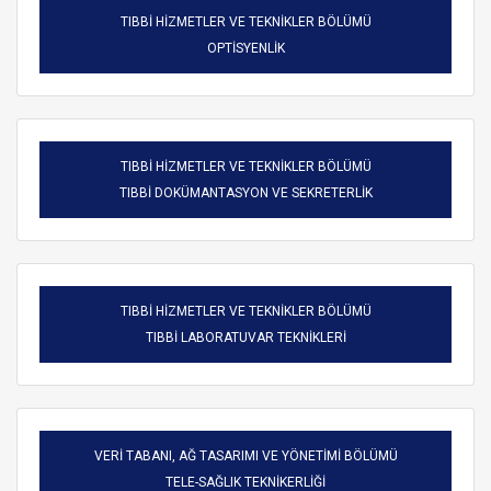
TIBBİ HİZMETLER VE TEKNİKLER BÖLÜMÜ
OPTİSYENLİK
TIBBİ HİZMETLER VE TEKNİKLER BÖLÜMÜ
TIBBİ DOKÜMANTASYON VE SEKRETERLİK
TIBBİ HİZMETLER VE TEKNİKLER BÖLÜMÜ
TIBBİ LABORATUVAR TEKNİKLERİ
VERİ TABANI, AĞ TASARIMI VE YÖNETİMİ BÖLÜMÜ
TELE-SAĞLIK TEKNİKERLİĞİ